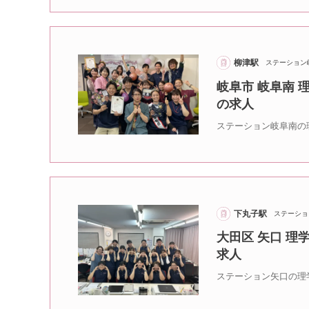
柳津駅
ステーション
岐阜市 岐阜南
の求人
ステーション岐阜南の
下丸子駅
ステーショ
大田区 矢口 理
求人
ステーション矢口の理