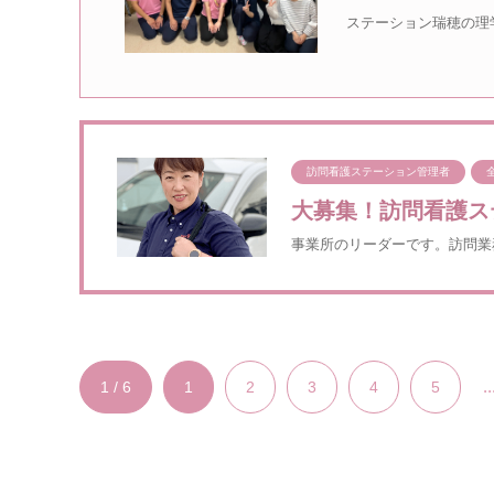
ステーション瑞穂の理
訪問看護ステーション管理者
大募集！訪問看護ス
事業所のリーダーです。訪問業
..
1 / 6
1
2
3
4
5