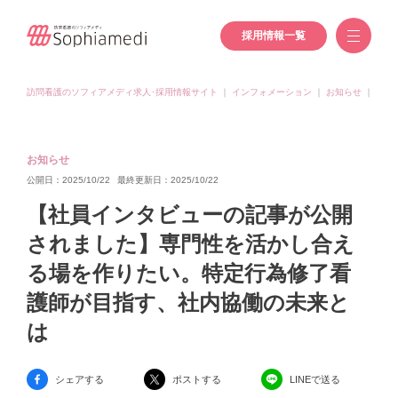
採用情報一覧
訪問看護のソフィアメディ求人･採用情報サイト
｜
インフォメーション
｜
お知らせ
｜
【社
お知らせ
公開日：2025/10/22
最終更新日：2025/10/22
【社員インタビューの記事が公開
されました】専門性を活かし合え
る場を作りたい。特定行為修了看
護師が目指す、社内協働の未来と
は
シェアする
ポストする
LINEで送る