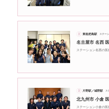
東枇杷島駅
ステー
名古屋市 名西
ステーション名西の医
片野駅／城野駅
ス
北九州市 小倉
ステーション小倉の医