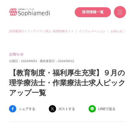
採用情報一覧
訪問看護のソフィアメディ求人･採用情報サイト
｜
インフォメーション
｜
お知らせ
｜
【教
お知らせ
公開日：2024/09/01
最終更新日：2024/09/12
【教育制度・福利厚生充実】９月の
理学療法士・作業療法士求人ピック
アップ一覧
シェアする
ポストする
LINEで送る