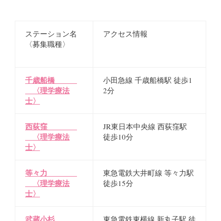
ステーション名
アクセス情報
〈募集職種〉
千歳船橋
小田急線 千歳船橋駅 徒歩1
〈
理学療法
2分
士〉
西荻窪
JR東日本中央線 西荻窪駅
〈理学療法
徒歩10分
士〉
等々力
東急電鉄大井町線 等々力駅
〈理学療法
徒歩15分
士〉
武蔵小杉
東急電鉄東横線 新丸子駅 徒