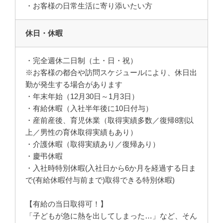
・お客様の日常生活に寄り添いたい方
休日・休暇
・完全週休二日制（土・日・祝）
※お客様の都合や訪問スケジュールにより、休日出
勤が発生する場合があります
・年末年始（12月30日～1月3日）
・有給休暇（入社半年後に10日付与）
・産前産後、育児休業（取得実績多数／復帰8割以
上／男性の育休取得実績もあり）
・介護休暇（取得実績あり／復帰あり）
・慶弔休暇
・入社時特別休暇(入社日から6か月を経過する日ま
で(有給休暇付与前まで)取得できる特別休暇)
【有給の当日取得可！】
「子どもが急に熱を出してしまった…」など、そん