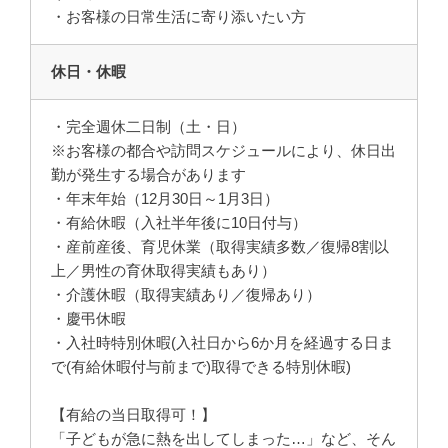
・お客様の日常生活に寄り添いたい方
休日・休暇
・完全週休二日制（土・日）
※お客様の都合や訪問スケジュールにより、休日出
勤が発生する場合があります
・年末年始（12月30日～1月3日）
・有給休暇（入社半年後に10日付与）
・産前産後、育児休業（取得実績多数／復帰8割以
上／男性の育休取得実績もあり）
・介護休暇（取得実績あり／復帰あり）
・慶弔休暇
・入社時特別休暇(入社日から6か月を経過する日ま
で(有給休暇付与前まで)取得できる特別休暇)
【有給の当日取得可！】
「子どもが急に熱を出してしまった…」など、そん