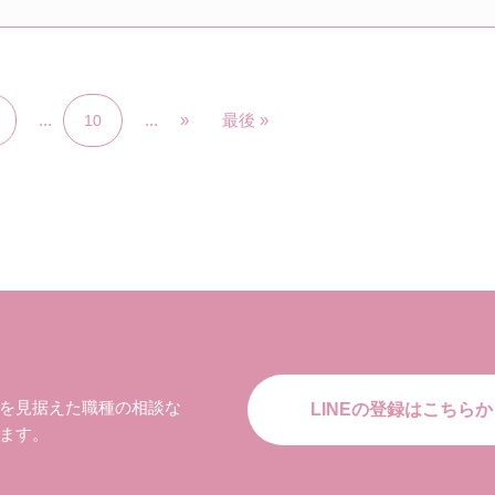
...
...
»
最後 »
10
を見据えた職種の相談な
LINEの登録はこちらか
ます。