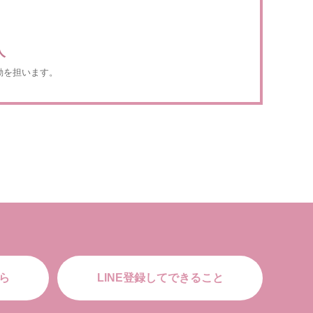
人
動を担います。
ら
LINE登録してできること