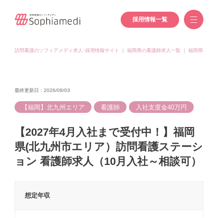
採用情報一覧
訪問看護のソフィアメディ求人･採用情報サイト
｜
福岡県の看護師求人一覧
｜
福岡県(北九
最終更新日：2026/08/03
【福岡】北九州エリア
看護師
入社支度金40万円
【2027年4月入社まで受付中！】福岡
県(北九州市エリア）訪問看護ステーシ
ョン 看護師求人（10月入社～相談可）
想定年収