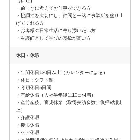
【歓迎】
・前向きに考えてお仕事ができる方
・協調性を大切にし、仲間と一緒に事業所を盛り上
げてくれる方
・お客様の日常生活に寄り添いたい方
・看護師として学びの意欲が高い方
休日・休暇
・年間休日120日以上（カレンダーによる）
・休日：シフト制
・冬期休日5日間
・有給休暇（入社半年後に10日付与）
・産前産後、育児休業（取得実績多数／復帰8割以
上）
・介護休暇
・慶弔休暇
・ケア休暇
・入社時特別休暇(入社日から6か月を経過する日ま