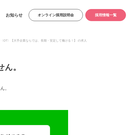
お知らせ
オンライン採用説明会
採用情報一覧
士〈OT〉【大手企業ならでは、長期・安定して働ける！】 の求人
せん。
せん。