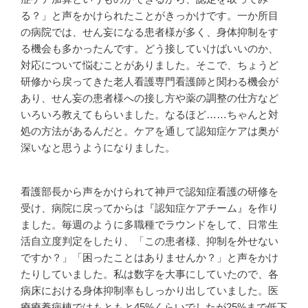
る？」と声をかけられたことがきっかけです。一か所目
の病院では、せん妄になる患者様が多く、身体抑制をす
る機会も多かったんです。どう接していけばいいのか、
対応について悩むことがありました。そこで、ちょうど
研修から戻ってきた老人看護専門看護師と関わる機会が
あり、せん妄の患者様への接し方や薬の調整の仕方など
いろいろ教えてもらいました。なるほど……ちゃんと対
処の方法があるんだと。ケアを通して認知症ケアは奥が
深いなと思うようになりました。
看護部長から声をかけられて神戸で認知症看護の研修を
受け、病院に戻ってからは『認知症ケアチーム』を作り
ました。毎週のように多職種でラウンドをして、日常生
活自立度判定をしたり、「この患者様、抑制を外せない
ですか？」「困ったことはありませんか？」と声をかけ
たりしていました。私は数字を大事にしていたので、各
病床における身体抑制率もしっかり出していました。医
療療養病棟ではもともと45%くらいでしたが25%まで低下