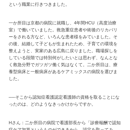
という職業に行きつきました。
一か所目は京都の病院に就職し、4年間HCU（高度治療
室）で働いていました。救急重症患者や術後のリカバリ
ーをされる方など、いろんな患者様をみていました。そ
の後、結婚して子どもが生まれたため、子育ての環境を
整えようと、実家のある広島に戻りました。職場探しを
している段階では特別何がしたいとは思わず、なんとな
く救急分野でガツガツ働く気はなくて。二か所目は、療
養型病床と一般病床があるケアミックスの病院を選びま
した。
──そこから認知症看護認定看護師の資格を取ることにな
ったのは、どのようなきっかけからですか。
Hさん：二か所目の病院で看護部長から「診療報酬で認知
症ケア加算というものができるから、認定を取ってみ