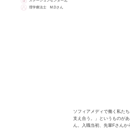
ステーションセンター北
理学療法士 M.Dさん
ソフィアメディで働く私たちが
支え合う。」というものがあ
ん。入職当初、先輩Fさんか