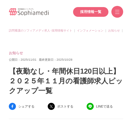
採用情報一覧
訪問看護のソフィアメディ求人･採用情報サイト
｜
インフォメーション
｜
お知らせ
｜
【夜
お知らせ
公開日：2025/11/01
最終更新日：2025/10/28
【夜勤なし・年間休日120日以上】
２０２５年１１月の看護師求人ピッ
クアップ一覧
シェアする
ポストする
LINEで送る