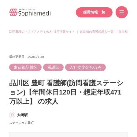
採用情報一覧
訪問看護のソフィアメディ求人･採用情報サイト
｜
東京都の看護師求人一覧
｜
東京都(品川
最終更新日：2026.07.28
東京都品川区
看護師
入社支度金40万円
品川区 豊町 看護師(訪問看護ステーシ
ョン)【年間休日120日・想定年収471
万以上】 の求人
大崎駅
ステーション豊町