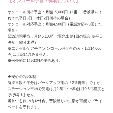
【オンコール手当・体制について】
オンコール所持手当：月額15,000円（1番・2番携帯をそ
れぞれ平日3日・休日2日所持の場合）
オンコール対応手当：月額4,500円（電話対応を3回した
場合）
緊急訪問手当：月額6,100円（緊急出動1回の場合 ※平日
深夜・60分未満）
※エンゼルケア手当(オンコール時間帯のみ・1回14,000
円)は上記に含みません。
※例外的に1台体制の場合あり。
★安心の2台体制！
所持日数の半分はバックアップ用の「2番携帯」ですが、
ステーション平均で受電は月1.5回・出動は月0.5回程度と
ほぼ鳴りません。
当番中も買い物や外食、普段通りの生活が可能でプライ
ベートを守れます。