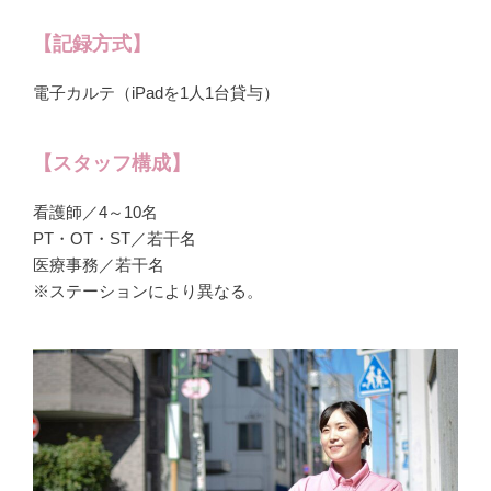
【記録方式】
電子カルテ（iPadを1人1台貸与）
【スタッフ構成】
看護師／4～10名
PT・OT・ST／若干名
医療事務／若干名
※ステーションにより異なる。