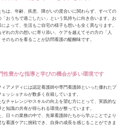
たちは、年齢、疾患、障がいの度合いに関わらず、すべての
の「おうちで過ごしたい」という気持ちに向き合います。お
様によって、生活もご自宅の様子も想いも全く異なります。
れぞれの方の想いに寄り添い、ケアを越えてその方の「人
」そのものを看ることが訪問看護の醍醐味です。
門性豊かな指導と学びの機会が多い環境です
フィアメディには認定看護師や専門看護師といった優れたプ
フェッショナルが数多く在籍しています。
たなチャレンジやスキルの向上を望む方にとって、実践的な
導と知識の共有が得られる環境が整っています。
た、日々の業務の中で、先輩看護師たちから学ぶことでより
度な看護ケアに挑戦でき、自身の成長を感じることができま
。