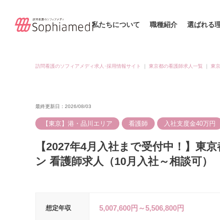
私たちについて
職種紹介
選ばれる
訪問看護のソフィアメディ求人･採用情報サイト
｜
東京都の看護師求人一覧
｜
東京
最終更新日：2026/08/03
【東京】港・品川エリア
看護師
入社支度金40万円
【2027年4月入社まで受付中！】東
ン 看護師求人（10月入社～相談可）
5,007,600円～5,506,800円
想定年収