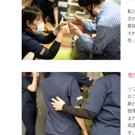
私
方
客
そ
生
専
ソ
ロ
新
指
ま
高
す