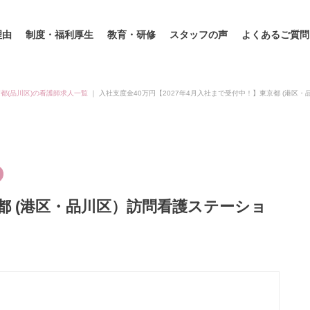
理由
制度・福利厚生
教育・研修
スタッフの声
よくあるご質問
都(品川区)の看護師求人一覧
｜
入社支度金40万円【2027年4月入社まで受付中！】東京都 (港区
京都 (港区・品川区）訪問看護ステーショ