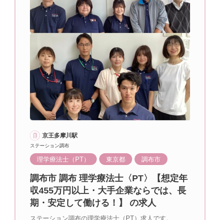
京王多摩川駅
ステーション調布
理学療法士（PT）
東京都
調布市
調布市 調布 理学療法士〈PT〉【想定年
収455万円以上・大手企業ならでは、長
期・安定して働ける！】 の求人
ステーション調布の理学療法士（PT）求人です。