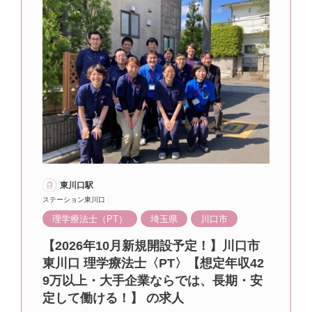
東川口駅
ステーション東川口
理学療法士（PT）
埼玉県
川口市
【2026年10月新規開設予定！】川口市
東川口 理学療法士〈PT〉【想定年収42
9万以上・大手企業ならでは、長期・安
定して働ける！】 の求人