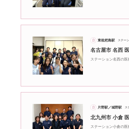
東枇杷島駅
ステー
名古屋市 名西
ステーション名西の医
片野駅／城野駅
ス
北九州市 小倉
ステーション小倉の医