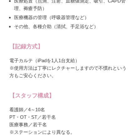
医療処置（点滴、注射、血糖値測定、吸引、CAPD管
理、褥瘡予防）
医療機器の管理（呼吸器管理など）
その他、各種介助（清拭、手足浴など）
【記録方式】
電子カルテ（iPadを1人1台支給）
※使用方法は丁寧にレクチャーしますので不慣れという
方もご安心ください。
【スタッフ構成】
看護師／4～10名
PT・OT・ST／若干名
医療事務／若干名
※ステーションにより異なる。