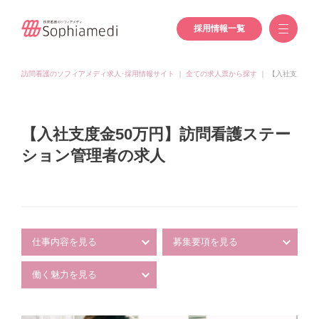
採用情報一覧
訪問看護のソフィアメディ求人･採用情報サイト
｜
全ての求人票から探す
｜
【入社支度金5
【入社支度金50万円】訪問看護ステー
ション管理者の求人
仕事内容を見る
募集要項を見る
働く魅力を見る