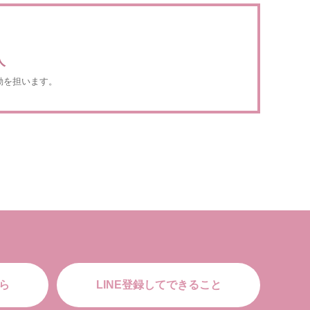
人
動を担います。
ら
LINE登録してできること