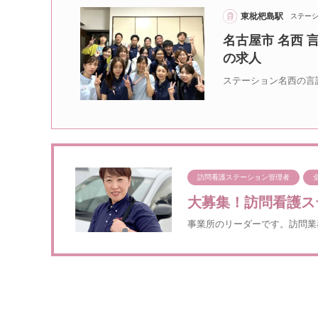
東枇杷島駅
ステー
名古屋市 名西
の求人
ステーション名西の言
訪問看護ステーション管理者
大募集！訪問看護ス
事業所のリーダーです。訪問業