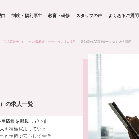
理由
制度・福利厚生
教育・研修
スタッフの声
よくあるご質問
｜
言語聴覚士（ST）の訪問看護ステーション求人採用
｜
愛知県の言語聴覚士（ST）求人採用
T）の求人一覧
採用情報を掲載していま
人を積極採用していま
れた場所で安心して生活