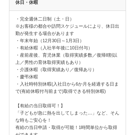
休日・休暇
・完全週休二日制（土・日）
※お客様の都合や訪問スケジュールにより、休日出
勤が発生する場合があります
・年末年始（12月30日～1月3日）
・有給休暇（入社半年後に10日付与）
・産前産後、育児休業（取得実績多数／復帰8割以
上／男性の育休取得実績もあり）
・介護休暇（取得実績あり／復帰あり）
・慶弔休暇
・入社時特別休暇(入社日から6か月を経過する日ま
で(有給休暇付与前まで)取得できる特別休暇)
【有給の当日取得可！】
「子どもが急に熱を出してしまった…」など、そん
な時もご安心を！
有給の当日申請・取得が可能！1時間単位から取得
ができます。