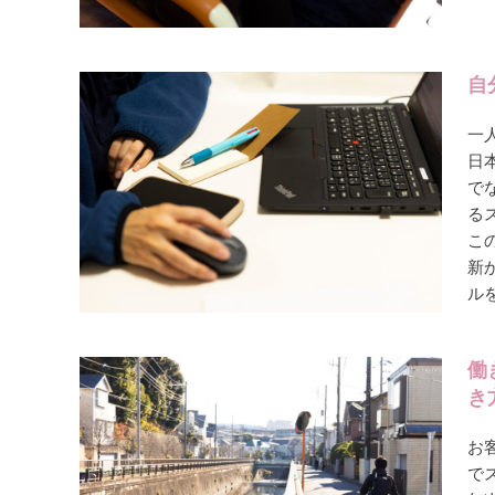
自
一
日
で
る
こ
新
ル
働
き
お
で