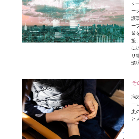
シ
ー
護
ー
業
援
に
り
環
そ
病
ー
患
と