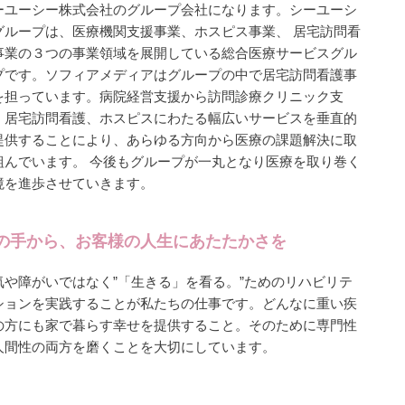
ーユーシー株式会社のグループ会社になります。シーユーシ
グループは、医療機関支援事業、ホスピス事業、 居宅訪問看
事業の３つの事業領域を展開している総合医療サービスグル
プです。ソフィアメディアはグループの中で居宅訪問看護事
を担っています。病院経営支援から訪問診療クリニック支
、居宅訪問看護、ホスピスにわたる幅広いサービスを垂直的
提供することにより、あらゆる方向から医療の課題解決に取
組んでいます。 今後もグループが一丸となり医療を取り巻く
境を進歩させていきます。
の手から、お客様の人生にあたたかさを
気や障がいではなく”「生きる」を看る。”ためのリハビリテ
ションを実践することが私たちの仕事です。どんなに重い疾
の方にも家で暮らす幸せを提供すること。そのために専門性
人間性の両方を磨くことを大切にしています。