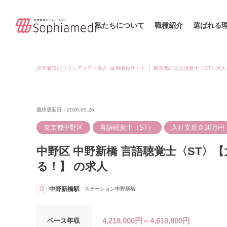
私たちについて
職種紹介
選ばれる
訪問看護のソフィアメディ求人･採用情報サイト
｜
東京都の言語聴覚士（ST）求人
最終更新日：2026.05.26
東京都中野区
言語聴覚士（ST）
入社支度金30万円
中野区 中野新橋 言語聴覚士〈ST
る！】 の求人
中野新橋駅
ステーション中野新橋
4,218,000円～4,618,800円
ベース年収