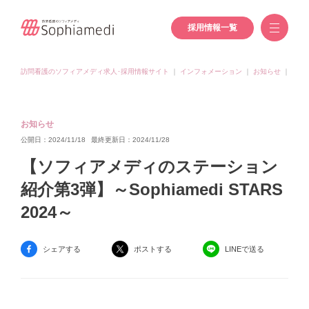
採用情報一覧
訪問看護のソフィアメディ求人･採用情報サイト
｜
インフォメーション
｜
お知らせ
｜
【ソフ
お知らせ
公開日：2024/11/18
最終更新日：2024/11/28
【ソフィアメディのステーション
紹介第3弾】～Sophiamedi STARS
2024～
シェアする
ポストする
LINEで送る