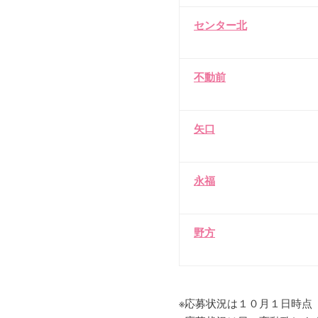
センター北
不動前
矢口
永福
野方
※応募状況は１０月１日時点