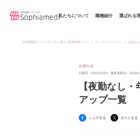
私たちについて
職種紹介
選ばれる
訪問看護のソフィアメディ求人･採用情報サイト
｜
インフォメーション
｜
お知ら
お知らせ
公開日：2024/10/01
最終更新日：2024/11
【夜勤なし・
アップ一覧
シェアする
ポストする