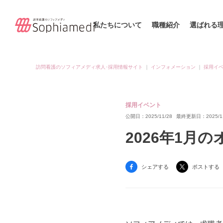
私たちについて
職種紹介
選ばれる
訪問看護のソフィアメディ求人･採用情報サイト
｜
インフォメーション
｜
採用イ
採用イベント
公開日：2025/11/28
最終更新日：2025/11
2026年1月
シェアする
ポストする