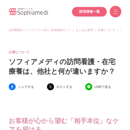
採用情報一覧
訪問看護のソフィアメディ求人･採用情報サイト
｜
よくある質問
｜
仕事について
｜
ソフィ
仕事について
ソフィアメディの訪問看護・在宅
療養は、他社と何が違いますか？
シェアする
ポストする
LINEで送る
お客様が心から望む「相手本位」なケ
アを届ける