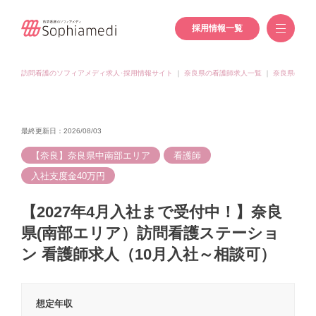
採用情報一覧
訪問看護のソフィアメディ求人･採用情報サイト
｜
奈良県の看護師求人一覧
｜
奈良県(橿原
最終更新日：2026/08/03
【奈良】奈良県中南部エリア
看護師
入社支度金40万円
【2027年4月入社まで受付中！】奈良
県(南部エリア）訪問看護ステーショ
ン 看護師求人（10月入社～相談可）
想定年収