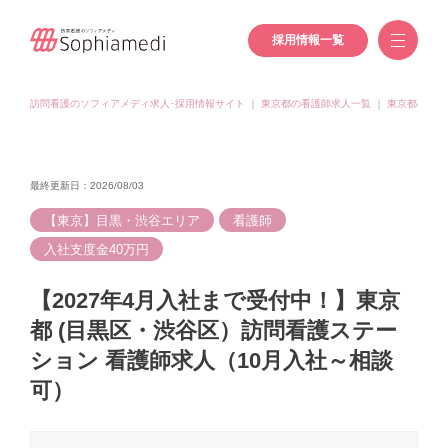
採用情報一覧
訪問看護のソフィアメディ求人･採用情報サイト
｜
東京都の看護師求人一覧
｜
東京都(渋谷
最終更新日：2026/08/03
【東京】目黒・渋谷エリア
看護師
入社支度金40万円
【2027年4月入社まで受付中！】東京
都 (目黒区・渋谷区）訪問看護ステー
ション 看護師求人（10月入社～相談
可）