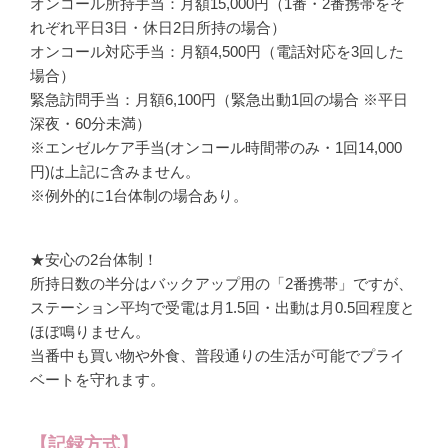
オンコール所持手当：月額15,000円（1番・2番携帯をそ
れぞれ平日3日・休日2日所持の場合）
オンコール対応手当：月額4,500円（電話対応を3回した
場合）
緊急訪問手当：月額6,100円（緊急出動1回の場合 ※平日
深夜・60分未満）
※エンゼルケア手当(オンコール時間帯のみ・1回14,000
円)は上記に含みません。
※例外的に1台体制の場合あり。
★安心の2台体制！
所持日数の半分はバックアップ用の「2番携帯」ですが、
ステーション平均で受電は月1.5回・出動は月0.5回程度と
ほぼ鳴りません。
当番中も買い物や外食、普段通りの生活が可能でプライ
ベートを守れます。
【記録方式】