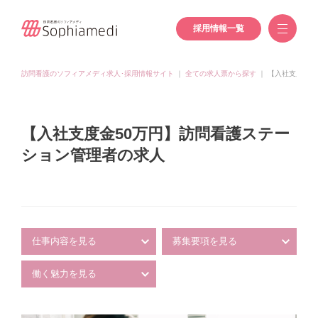
採用情報一覧
訪問看護のソフィアメディ求人･採用情報サイト
｜
全ての求人票から探す
｜
【入社支度金5
【入社支度金50万円】訪問看護ステー
ション管理者の求人
仕事内容を見る
募集要項を見る
働く魅力を見る