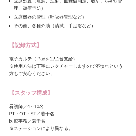
医療処置（点滴、注射、血糖値測定、吸引、CAPD管
理、褥瘡予防）
医療機器の管理（呼吸器管理など）
その他、各種介助（清拭、手足浴など）
【記録方式】
電子カルテ（iPadを1人1台支給）
※使用方法は丁寧にレクチャーしますので不慣れという
方もご安心ください。
【スタッフ構成】
看護師／4～10名
PT・OT・ST／若干名
医療事務／若干名
※ステーションにより異なる。