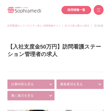
採用情報一覧
訪問看護のソフィアメディ求人･採用情報サイト
｜
全ての求人票から探す
｜
【入社支度金5
【入社支度金50万円】訪問看護ステー
ション管理者の求人
仕事内容を見る
募集要項を見る
働く魅力を見る