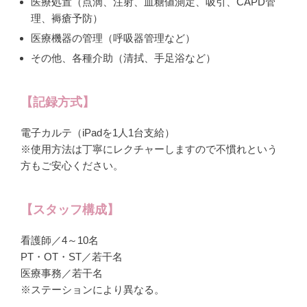
医療処置（点滴、注射、血糖値測定、吸引、CAPD管
理、褥瘡予防）
医療機器の管理（呼吸器管理など）
その他、各種介助（清拭、手足浴など）
【記録方式】
電子カルテ（iPadを1人1台支給）
※使用方法は丁寧にレクチャーしますので不慣れという
方もご安心ください。
【スタッフ構成】
看護師／4～10名
PT・OT・ST／若干名
医療事務／若干名
※ステーションにより異なる。