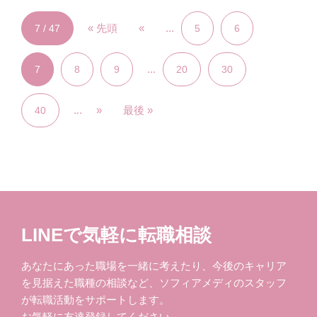
« 先頭
«
...
7 / 47
5
6
...
7
8
9
20
30
...
»
最後 »
40
LINEで気軽に転職相談
あなたにあった職場を一緒に考えたり、今後のキャリア
を見据えた職種の相談など、ソフィアメディのスタッフ
が転職活動をサポートします。
お気軽に友達登録してください。