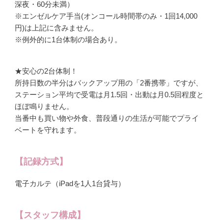
深夜・60分未満）
※エンゼルケア手当(オンコール時間帯のみ・1回14,000
円)は上記に含みません。
※例外的に1台体制の場合あり。
★安心の2台体制！
所持日数の半分はバックアップ用の「2番携帯」ですが、
ステーション平均で受電は月1.5回・出動は月0.5回程度と
ほぼ鳴りません。
当番中も買い物や外食、普段通りの生活が可能でプライ
ベートを守れます。
【記録方式】
電子カルテ（iPadを1人1台貸与）
【スタッフ構成】