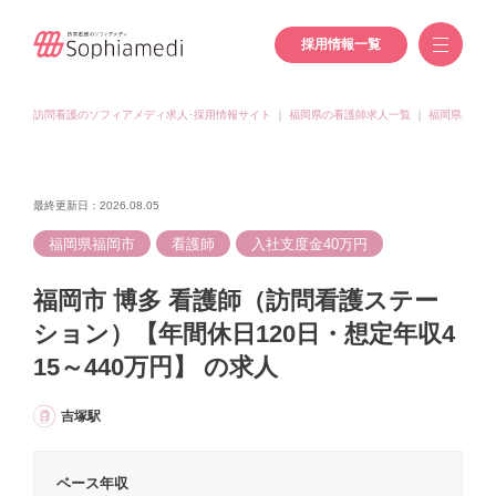
採用情報一覧
訪問看護のソフィアメディ求人･採用情報サイト
｜
福岡県の看護師求人一覧
｜
福岡県(福岡
最終更新日：2026.08.05
福岡県福岡市
看護師
入社支度金40万円
福岡市 博多 看護師（訪問看護ステー
ション）【年間休日120日・想定年収4
15～440万円】 の求人
吉塚駅
ベース年収