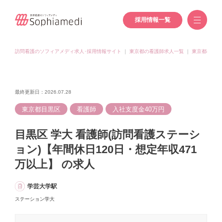
採用情報一覧
訪問看護のソフィアメディ求人･採用情報サイト
｜
東京都の看護師求人一覧
｜
東京都(目黒
最終更新日：2026.07.28
東京都目黒区
看護師
入社支度金40万円
目黒区 学大 看護師(訪問看護ステーシ
ョン)【年間休日120日・想定年収471
万以上】 の求人
学芸大学駅
ステーション学大