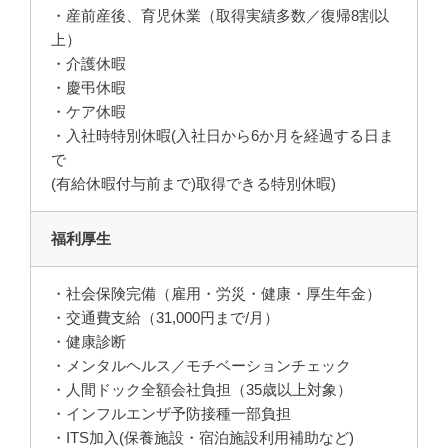
・産前産後、育児休業（取得実績多数／復帰8割以
上）
・介護休暇
・慶弔休暇
・ケア休暇
・入社時特別休暇(入社日から6か月を経過する日ま
で
(有給休暇付与前まで)取得できる特別休暇)
福利厚生
・社会保険完備（雇用・労災・健康・厚生年金）
・交通費支給（31,000円まで/月）
・健康診断
・メンタルヘルス／モチベーションチェック
・人間ドック全額会社負担（35歳以上対象）
・インフルエンザ予防接種一部負担
・ITS加入(保養施設・宿泊施設利用補助など)