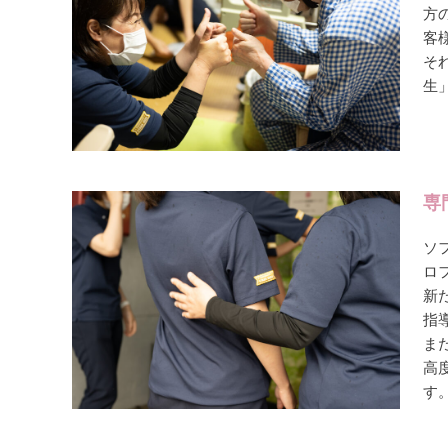
方
客
そ
生
専
ソ
ロ
新
指
ま
高
す