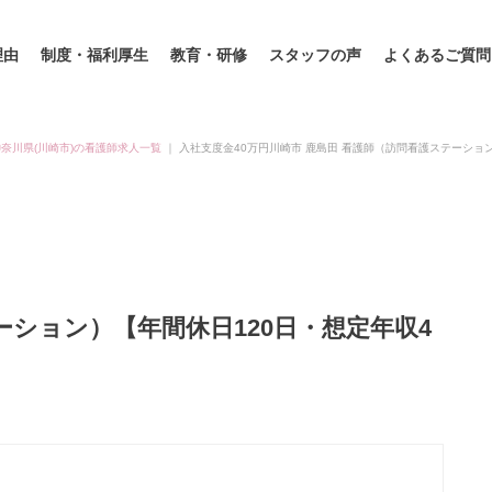
理由
制度・福利厚生
教育・研修
スタッフの声
よくあるご質問
神奈川県(川崎市)の看護師求人一覧
｜
入社支度金40万円川崎市 鹿島田 看護師（訪問看護ステーション
ーション）【年間休日120日・想定年収4