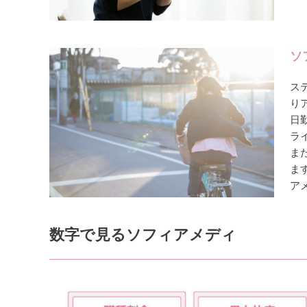
ソ
ス
り
日
ラ
ま
ま
ア
数字で見るソフィアメディ