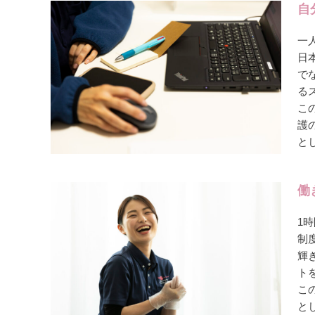
自
一
日
で
る
こ
護
と
働
1
制
輝
ト
こ
と