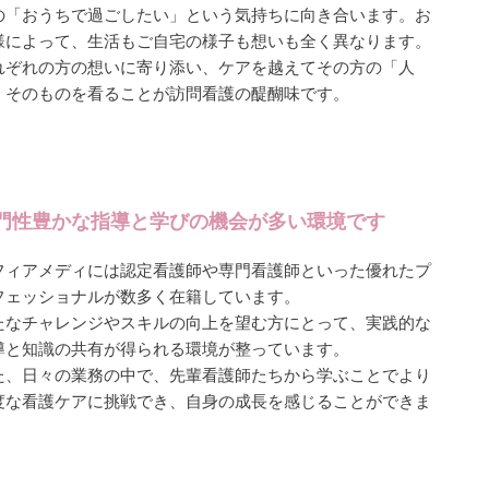
の「おうちで過ごしたい」という気持ちに向き合います。お
様によって、生活もご自宅の様子も想いも全く異なります。
れぞれの方の想いに寄り添い、ケアを越えてその方の「人
」そのものを看ることが訪問看護の醍醐味です。
門性豊かな指導と学びの機会が多い環境です
フィアメディには認定看護師や専門看護師といった優れたプ
フェッショナルが数多く在籍しています。
たなチャレンジやスキルの向上を望む方にとって、実践的な
導と知識の共有が得られる環境が整っています。
た、日々の業務の中で、先輩看護師たちから学ぶことでより
度な看護ケアに挑戦でき、自身の成長を感じることができま
。