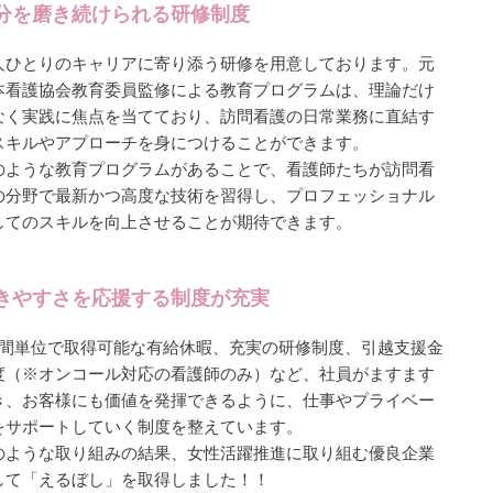
分を磨き続けられる研修制度
人ひとりのキャリアに寄り添う研修を用意しております。元
本看護協会教育委員監修による教育プログラムは、理論だけ
なく実践に焦点を当てており、訪問看護の日常業務に直結す
スキルやアプローチを身につけることができます。
のような教育プログラムがあることで、看護師たちが訪問看
の分野で最新かつ高度な技術を習得し、プロフェッショナル
してのスキルを向上させることが期待できます。
きやすさを応援する制度が充実
時間単位で取得可能な有給休暇、充実の研修制度、引越支援金
度（※オンコール対応の看護師のみ）など、社員がますます
き、お客様にも価値を発揮できるように、仕事やプライベー
をサポートしていく制度を整えています。
のような取り組みの結果、女性活躍推進に取り組む優良企業
して「えるぼし」を取得しました！！