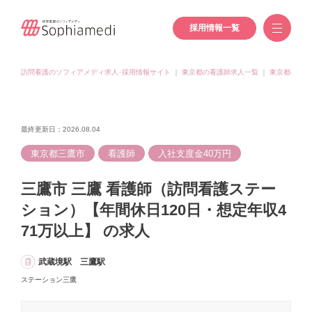
採用情報一覧
訪問看護のソフィアメディ求人･採用情報サイト
｜
東京都の看護師求人一覧
｜
東京都(三鷹
最終更新日：2026.08.04
東京都三鷹市
看護師
入社支度金40万円
三鷹市 三鷹 看護師（訪問看護ステー
ション）【年間休日120日・想定年収4
71万以上】 の求人
武蔵境駅 三鷹駅
ステーション三鷹