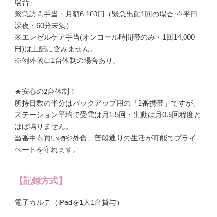
場合）
緊急訪問手当：月額6,100円（緊急出動1回の場合 ※平日
深夜・60分未満）
※エンゼルケア手当(オンコール時間帯のみ・1回14,000
円)は上記に含みません。
※例外的に1台体制の場合あり。
★安心の2台体制！
所持日数の半分はバックアップ用の「2番携帯」ですが、
ステーション平均で受電は月1.5回・出動は月0.5回程度と
ほぼ鳴りません。
当番中も買い物や外食、普段通りの生活が可能でプライ
ベートを守れます。
【記録方式】
電子カルテ（iPadを1人1台貸与）