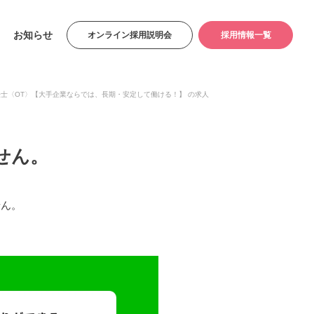
お知らせ
オンライン採用説明会
採用情報一覧
法士〈OT〉【大手企業ならでは、長期・安定して働ける！】 の求人
せん。
せん。