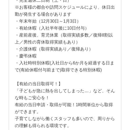
・完全週休二日制（土・日）
※お客様の都合や訪問スケジュールにより、休日出
勤が発生する場合があります
・年末年始（12月30日～1月3日）
・有給休暇（入社半年後に10日付与）
・産前産後、育児休業（取得実績多数／復帰8割以
上／男性の育休取得実績もあり）
・介護休暇（取得実績あり／復帰あり）
・慶弔休暇
・入社時特別休暇(入社日から6か月を経過する日ま
で(有給休暇付与前まで)取得できる特別休暇)
【有給の当日取得可！】
「子どもが急に熱を出してしまった…」など、そん
な時もご安心を！
有給の当日申請・取得が可能！1時間単位から取得
ができます。
子育てしながら働くスタッフも多いので、周りから
の理解も得られる環境です。