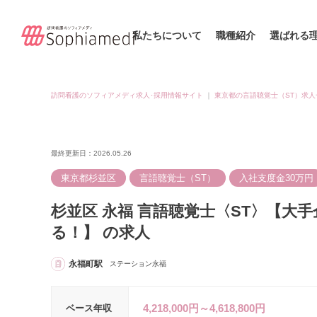
私たちについて
職種紹介
選ばれる
訪問看護のソフィアメディ求人･採用情報サイト
｜
東京都の言語聴覚士（ST）求人
最終更新日：2026.05.26
東京都杉並区
言語聴覚士（ST）
入社支度金30万円
杉並区 永福 言語聴覚士〈ST〉【大
る！】 の求人
永福町駅
ステーション永福
4,218,000円～4,618,800円
ベース年収