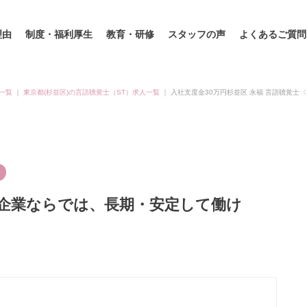
理由
制度・福利厚生
教育・研修
スタッフの声
よくあるご質問
一覧
｜
東京都(杉並区)の言語聴覚士（ST）求人一覧
｜
入社支度金30万円杉並区 永福 言語聴覚士
手企業ならでは、長期・安定して働け