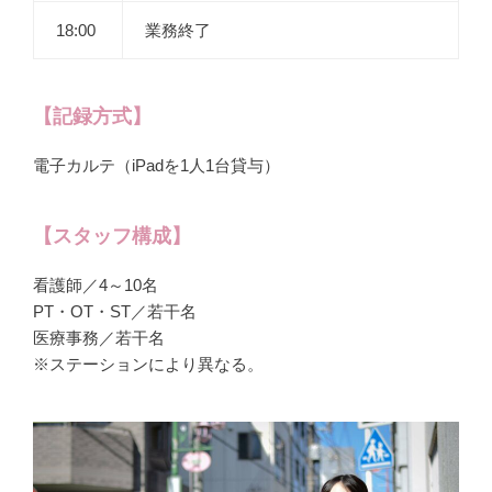
18:00
業務終了
【記録方式】
電子カルテ（iPadを1人1台貸与）
【スタッフ構成】
看護師／4～10名
PT・OT・ST／若干名
医療事務／若干名
※ステーションにより異なる。