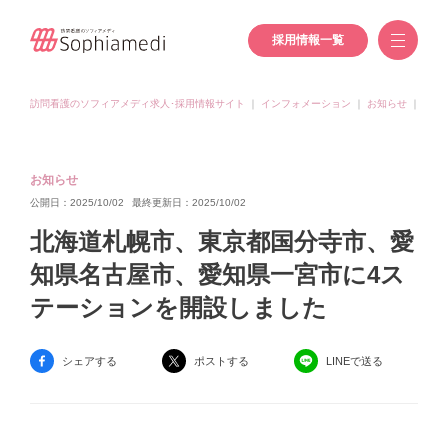
採用情報一覧
訪問看護のソフィアメディ求人･採用情報サイト
｜
インフォメーション
｜
お知らせ
｜
北海
お知らせ
公開日：2025/10/02
最終更新日：2025/10/02
北海道札幌市、東京都国分寺市、愛
知県名古屋市、愛知県一宮市に4ス
テーションを開設しました
シェアする
ポストする
LINEで送る