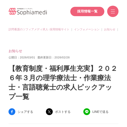
採用情報一覧
訪問看護のソフィアメディ求人･採用情報サイト
｜
インフォメーション
｜
お知らせ
｜
【教
お知らせ
公開日：2026/03/01
最終更新日：2026/02/26
【教育制度・福利厚生充実】２０２
６年３月の理学療法士・作業療法
士・言語聴覚士の求人ピックアッ
プ一覧
シェアする
ポストする
LINEで送る