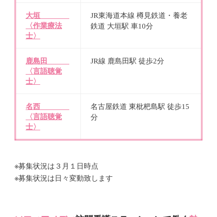
大垣
JR東海道本線 樽見鉄道・養老
〈作業療法
鉄道 大垣駅 車10分
士〉
鹿島田
JR線 鹿島田駅 徒歩2分
〈言語聴覚
士〉
名西
名古屋鉄道 東枇杷島駅 徒歩15
〈言語聴覚
分
士〉
※募集状況は３月１日時点
※募集状況は日々変動致します