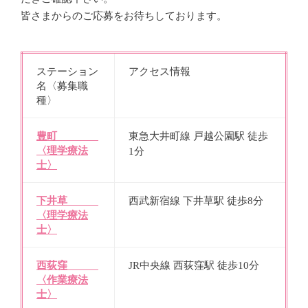
皆さまからのご応募をお待ちしております。
ステーション
アクセス情報
名〈募集職
種〉
豊町
東急大井町線 戸越公園駅 徒歩
〈
理学療法
1分
士〉
下井草
西武新宿線 下井草駅 徒歩8分
〈理学療法
士〉
西荻窪
JR中央線 西荻窪駅 徒歩10分
〈作業療法
士〉