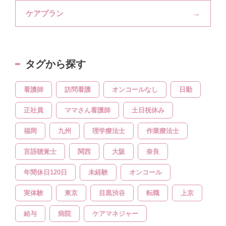
ケアプラン
タグから探す
看護師
訪問看護
オンコールなし
日勤
正社員
ママさん看護師
土日祝休み
福岡
九州
理学療法士
作業療法士
言語聴覚士
関西
大阪
奈良
年間休日120日
未経験
オンコール
実体験
東京
目黒渋谷
転職
上京
給与
病院
ケアマネジャー