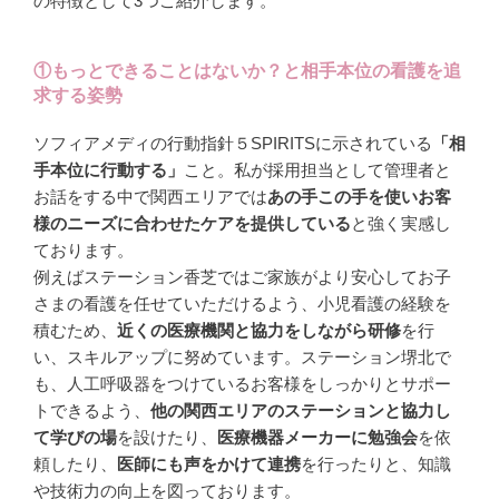
の特徴として3つご紹介します。
①もっとできることはないか？と相手本位の看護を追
求する姿勢
ソフィアメディの行動指針５SPIRITSに示されている
「相
手本位に行動する」
こと。私が採用担当として管理者と
お話をする中で関西エリアでは
あの手この手を使いお客
様のニーズに合わせたケアを提供している
と強く実感し
ております。
例えばステーション香芝ではご家族がより安心してお子
さまの看護を任せていただけるよう、小児看護の経験を
積むため、
近くの医療機関と協力をしながら研修
を行
い、スキルアップに努めています。ステーション堺北で
も、人工呼吸器をつけているお客様をしっかりとサポー
トできるよう、
他の関西エリアのステーションと協力し
て学びの場
を設けたり、
医療機器メーカーに勉強会
を依
頼したり、
医師にも声をかけて連携
を行ったりと、知識
や技術力の向上を図っております。