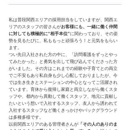
私は普段関西エリアの採用担当をしていますが、関西エ
リアのスタッフの皆さんが
お客様にも、一緒に働く仲間
に対しても積極的に“相手本位”
に関わっており、その姿
勢を見るたびに、私ももっと頑張ろう！と元気をもらい
ます。
つい先日入社された方の中に、「訪問看護をずっとやっ
てみたかった」と勇気を出して飛び込んでくださった方
がいました。その方はこれまでの経験や子育てとの両立
でご不安もあり私自身も少し心配しておりましたが、今
では生き生きとステーションの中心となってご活躍され
ています。育休から復帰し家庭と両立しながら働くスタ
ッフや、都内から異動して働くスタッフ、地元に貢献し
たいという想いで入社するスタッフ、友人から誘われて
入社するスタッフなど働くきっかけやバックグラウンド
は多種多様です。
以前関西エリアのある管理者さんが
「その人のありのま