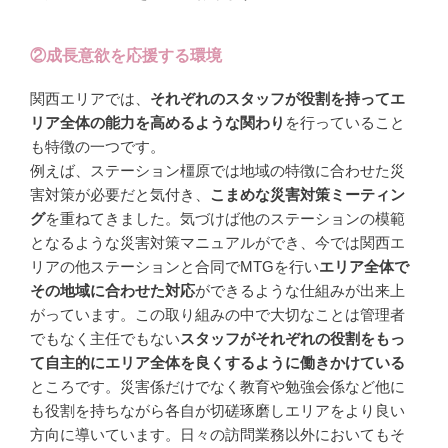
②成長意欲を応援する環境
関西エリアでは、
それぞれのスタッフが役割を持ってエ
リア全体の能力を高めるような関わり
を行っていること
も特徴の一つです。
例えば、ステーション橿原では地域の特徴に合わせた災
害対策が必要だと気付き、
こまめな災害対策ミーティン
グ
を重ねてきました。気づけば他のステーションの模範
となるような災害対策マニュアルができ、今では関西エ
リアの他ステーションと合同でMTGを行い
エリア全体で
その地域に合わせた対応
ができるような仕組みが出来上
がっています。この取り組みの中で大切なことは管理者
でもなく主任でもない
スタッフがそれぞれの役割をもっ
て自主的にエリア全体を良くするように働きかけている
ところです。災害係だけでなく教育や勉強会係など他に
も役割を持ちながら各自が切磋琢磨しエリアをより良い
方向に導いています。日々の訪問業務以外においてもそ