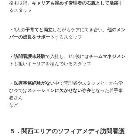
格も取得。
キャリアも諦めず管理者の右腕として活躍
す
るスタッフ
・3人の
子育てと両立
しながらケアに向き合い、
他のメン
バーの成長をサポート
するスタッフ
・
訪問看護未経験
で入社し、1年後には
チームマネジメン
ト
も担いキャリアを積んでいるスタッフ
・
医療事務経験がない
中で管理者やスタッフと一から学
び今では
ステーションに欠かせない存在
となった若手事
務さん
など
５．関西エリアのソフィアメディ訪問看護