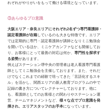
れぞれがやりがいをもって働ける環境となっています。
③あらゆるプロ意識
大阪エリア・奈良エリアにそれぞれ2名ずつ専門看護師・
認定看護師が在籍
しているのも大きな特徴です。エリア
では定期的に専門・認定看護師が講師となりミニ勉強会
を開いているほか、ミニケアカンファなども開催してお
り、お客様にとって最善の対応は何か、
専門性を探求す
る姿勢
があります。
例えばステーション堺中央の管理者は
老人看護
専門看護
師としてミニ勉強会を主催しております。また、それだ
けでなくこれまでの経験で培ってきた「言語化するスキ
ル」を活かし、関西エリアの新人教育プログラムの中で
記録の書き方についてレクチャーしております。他に
も、看護師としてのお客様との関わりやステーション運
営、チームマネジメントなど、
様々な点でプロ意識を発
揮され、エリアスタッフのお手本
になっています。