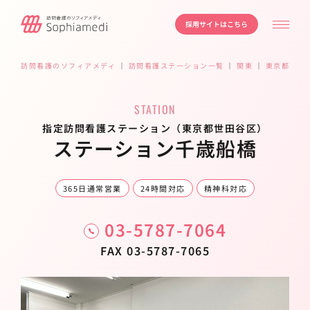
採用サイトはこちら
訪問看護のソフィアメディ
｜
訪問看護ステーション一覧
｜
関東
｜
東京都
｜
世
STATION
指定訪問看護ステーション（東京都世田谷区）
ステーション千歳船橋
365日通常営業
24時間対応
精神科対応
03-5787-7064
FAX 03-5787-7065