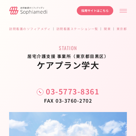
採用サイトはこちら
訪問看護のソフィアメディ
｜
訪問看護ステーション一覧
｜
関東
｜
東京都
｜
目
STATION
居宅介護支援 事業所（東京都目黒区）
ケアプラン学大
03-5773-8361
FAX 03-3760-2702