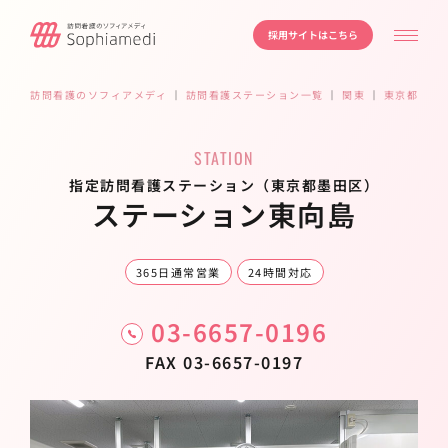
採用サイトはこちら
訪問看護のソフィアメディ
｜
訪問看護ステーション一覧
｜
関東
｜
東京都
｜
墨
STATION
指定訪問看護ステーション（東京都墨田区）
ステーション東向島
365日通常営業
24時間対応
03-6657-0196
FAX 03-6657-0197