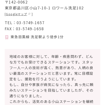
〒142-0062
東京都品川区小山7-10-1 ロワール洗足102
ソフィアメディアについて
[
Googleマップ
]
TEL：
03-5749-1657
訪問看護ステーション一覧
FAX：03-5749-1658
お問合せ
東急目黒線 洗足駅より徒歩1分
採用情報
地域のお客様に対して、年齢・疾患問わず、どん
な方でもお受けできるステーションです。スタッ
フ一人一人の技術が高く、熱意があり、人柄の良
い最高のステーションだと思います。常に目標設
定をし、援助を行うようにしています。
もし、自分や家族が病気になったら、真っ先に頼
みたいステーションを目指していましたが、その
通りになりました。
これからも、活気のある小山ステーションを継続