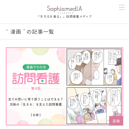
「生きるを看る」。訪問看護メディア
漫画
の記事一覧
訪問看護を知る
人を知る
漫画
お楽しみ
お悩み相談
ソフィアメディを知る
漫画
連載