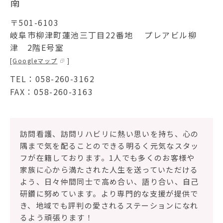
南
〒501-6103
ソフィアメディアについて
岐阜市柳津町蓮池三丁目22番地 プレアビル柳
津 2階E号室
訪問看護ステーション一覧
[
Googleマップ
]
お問合せ
TEL：
058-260-3162
採用情報
FAX：058-260-3163
訪問看護、訪問リハビリに熱い思いを持ち、心の
隅まで気を配ることのできる明るく元気なスタッ
フが在籍しております。1人でも多くのお客様や
家族に心から満たされた人生を送っていただける
よう、日々仲間同士で高め合い、語り合い、自己
研鑽に努めています。より専門的な支援が提供で
き、地域でも評判の愛されるステーションになれ
るよう頑張ります！