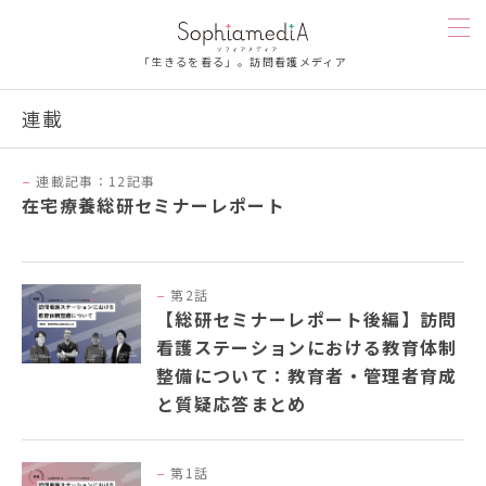
「生きるを看る」。訪問看護メディア
連載
訪問看護を知る
連載記事：12記事
在宅療養総研セミナーレポート
人を知る
漫画
第2話
【総研セミナーレポート後編】訪問
お楽しみ
看護ステーションにおける教育体制
整備について：教育者・管理者育成
お悩み相談
と質疑応答まとめ
ソフィアメディを知る
第1話
連載