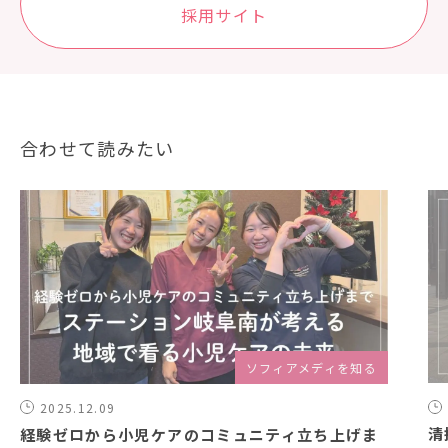
採⽤サイト
合わせて読みたい
ソフィアメディを知る
2025.12.09
清
経験ゼロから小児ケアのコミュニティ立ち上げま