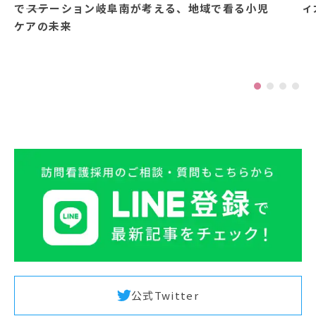
ィ
で――ステーション岐阜南が考える、地域で看る小児
ケアの未来
公式Twitter