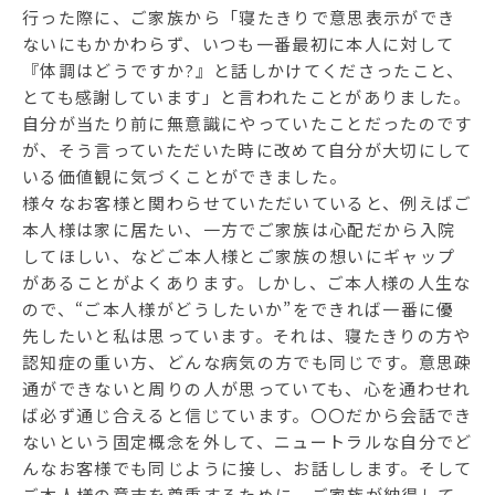
行った際に、ご家族から「寝たきりで意思表示ができ
ないにもかかわらず、いつも一番最初に本人に対して
『体調はどうですか?』と話しかけてくださったこと、
とても感謝しています」と言われたことがありました。
自分が当たり前に無意識にやっていたことだったのです
が、そう言っていただいた時に改めて自分が大切にして
いる価値観に気づくことができました。
様々なお客様と関わらせていただいていると、例えばご
本人様は家に居たい、一方でご家族は心配だから入院
してほしい、などご本人様とご家族の想いにギャップ
があることがよくあります。しかし、ご本人様の人生な
ので、“ご本人様がどうしたいか”をできれば一番に優
先したいと私は思っています。それは、寝たきりの方や
認知症の重い方、どんな病気の方でも同じです。意思疎
通ができないと周りの人が思っていても、心を通わせれ
ば必ず通じ合えると信じています。〇〇だから会話でき
ないという固定概念を外して、ニュートラルな自分でど
んなお客様でも同じように接し、お話しします。そして
ご本人様の意志を尊重するために、ご家族が納得して